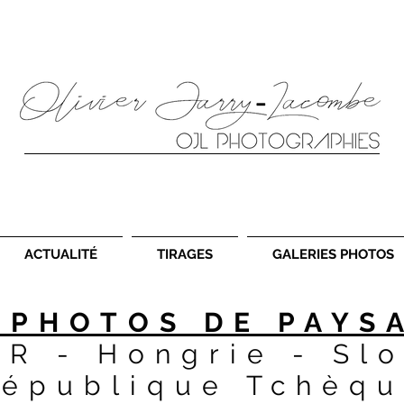
es sous différents formats ainsi ques des ateliers photos de paysage en France et en Europe. Landscape photographer, workshop photo, photographe 
ACTUALITÉ
TIRAGES
GALERIES PHOTOS
 PHOTOS DE PAYS
R - Hongrie - Slo
épublique Tchèq