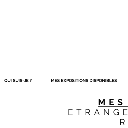
ojlphotographie vous propose ses clichés exceptionnell
QUI SUIS-JE ?
MES EXPOSITIONS DISPONIBLES
MES
ETRANGE
R