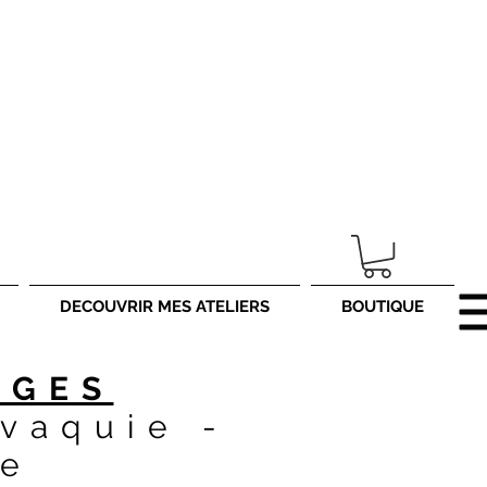
Lille. Découvrez
www.ojlphotographies.com
DECOUVRIR MES ATELIERS
BOUTIQUE
AGES
vaquie -
ue