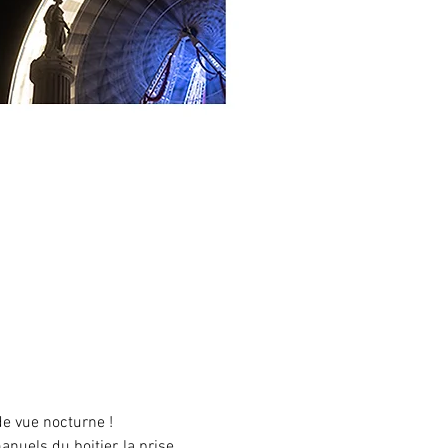
de vue nocturne !
uels du boitier, la prise 