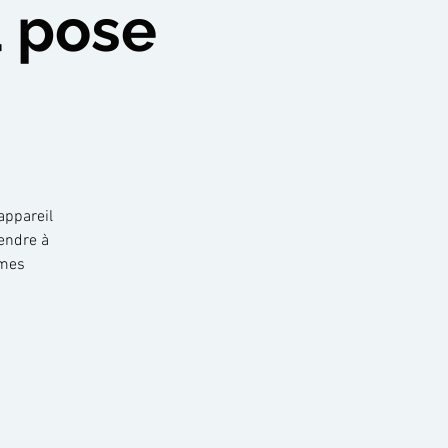
a pose
appareil
endre à
 mes