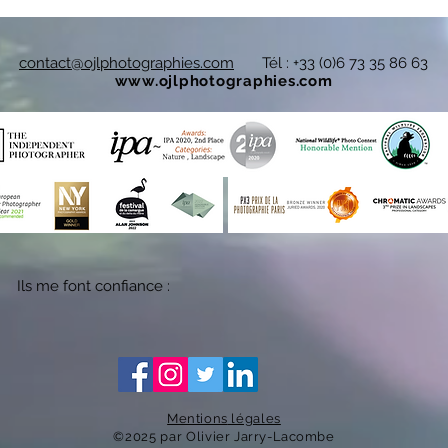
contact@ojlphotographies.com
Tél : +33 (0)6 73 35 86 63
www.ojlphotographies.com
Ils me font confiance :
Mentions
légales
©2025 par Olivier
Jarry-Lacombe